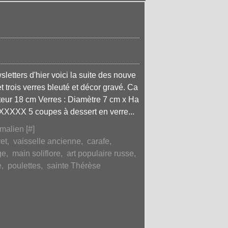
etters d'hier voici la suite des nouve
 trois verres bleuté et décor gravé. Ca
teur 18 cm Verres : Diamètre 7 cm x Ha
XXXX 5 coupes à dessert en verre...
malien [
#
]
et
,
vaisselle ancienne
,
carafe
,
ge
,
main soliflore
,
art populaire russe
,
e
,
poulettes
,
sainte Thérèse