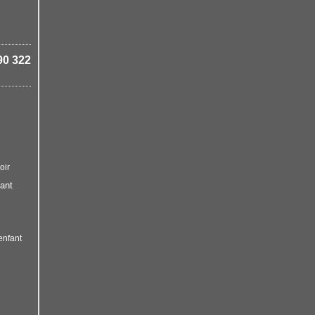
90 322
oir
ant
enfant