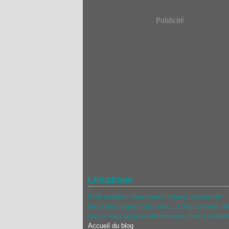
Publicité
Lilicabane
Petit mobilier chiné,jouets enfants,articles de
décoration,objets faits main....C'est l'univers hé
que je vous propose de retrouver chez Lilicaba
Accueil du blog