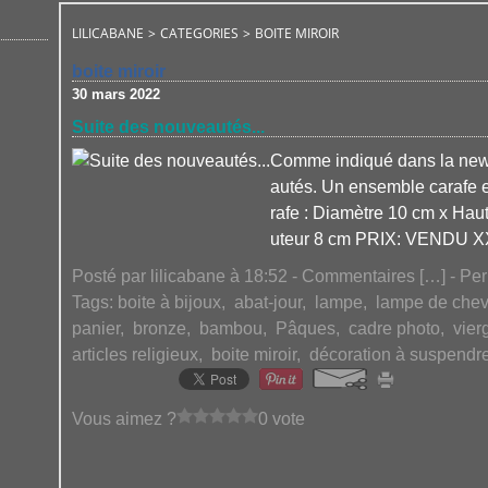
LILICABANE
>
CATEGORIES
>
BOITE MIROIR
boite miroir
30 mars 2022
Suite des nouveautés...
Comme indiqué dans la newsl
autés. Un ensemble carafe et
rafe : Diamètre 10 cm x Hau
uteur 8 cm PRIX: VENDU XX
Posté par lilicabane à 18:52 -
Commentaires [
…
]
- Per
Tags:
boite à bijoux
,
abat-jour
,
lampe
,
lampe de chev
panier
,
bronze
,
bambou
,
Pâques
,
cadre photo
,
vier
articles religieux
,
boite miroir
,
décoration à suspendr
Vous aimez ?
0 vote