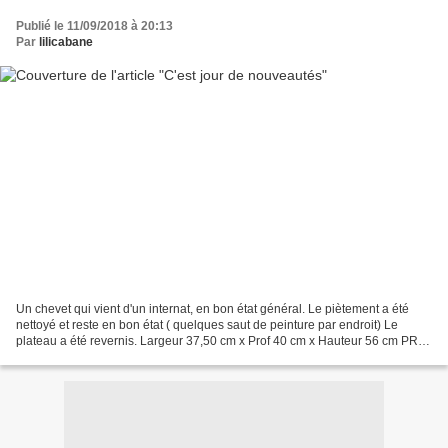
Publié le 11/09/2018 à 20:13
Par
lilicabane
Un chevet qui vient d'un internat, en bon état général. Le piètement a été
nettoyé et reste en bon état ( quelques saut de peinture par endroit) Le
plateau a été revernis. Largeur 37,50 cm x Prof 40 cm x Hauteur 56 cm PRIX:
VENDU Un porte-revues en rotin...