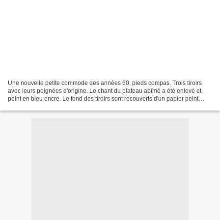
Une nouvelle petite commode des années 60, pieds compas. Trois tiroirs
avec leurs poignées d'origine. Le chant du plateau abîmé a été enlevé et
peint en bleu encre. Le fond des tiroirs sont recouverts d'un papier peint
floral bleu. Largeur 78 cm x Prof...