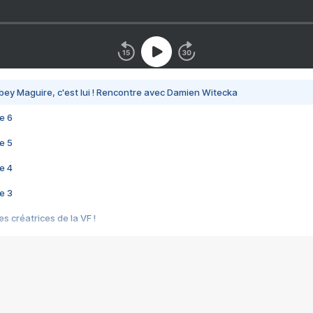
bey Maguire, c'est lui ! Rencontre avec Damien Witecka
e 6
e 5
e 4
e 3
s créatrices de la VF !
e 2
e 1
e Mektoub My Love arrive enfin ! Rencontre avec Shaïn Boumedine et Sal