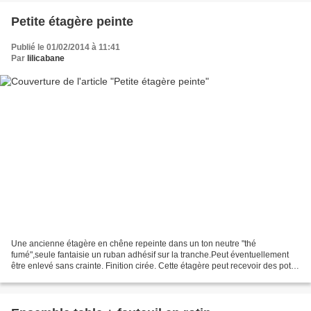
Petite étagère peinte
Publié le 01/02/2014 à 11:41
Par
lilicabane
Une ancienne étagère en chêne repeinte dans un ton neutre "thé
fumé",seule fantaisie un ruban adhésif sur la tranche.Peut éventuellement
être enlevé sans crainte. Finition cirée. Cette étagère peut recevoir des pots
à épices dans une cuisine,des petits...