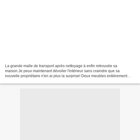
La grande malle de transport après nettoyage à enfin retrouvée sa
maison.Je peux maintenant dévoiler l'intérieur sans craindre que sa
nouvelle propriétaire n'en ai plus la surprise! Deux meubles entièrement
repeints suivant les souhaits de la cliente,elle...