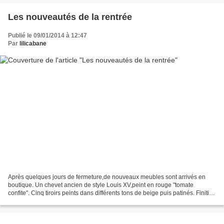
Les nouveautés de la rentrée
Publié le 09/01/2014 à 12:47
Par
lilicabane
Après quelques jours de fermeture,de nouveaux meubles sont arrivés en
boutique. Un chevet ancien de style Louis XV,peint en rouge "tomate
confite". Cinq tiroirs peints dans différents tons de beige puis patinés. Finition
ciré. A placer dans une chambre...