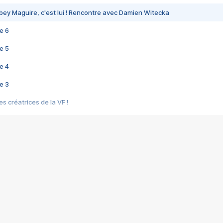
bey Maguire, c'est lui ! Rencontre avec Damien Witecka
e 6
e 5
e 4
e 3
s créatrices de la VF !
e 2
e 1
e Mektoub My Love arrive enfin ! Rencontre avec Shaïn Boumedine et Sal
i : après Toni en famille
elle réalise le bouleversant Dites lui que je l'aime
ais ! Rencontre autour de Vie privée de Rebecca Zlotowski