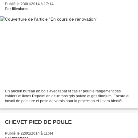
Publié le 23/01/2014 à 17:14
Par
lilicabane
Un ancien bureau en bois avec rabat et casier pour le rangement des
cahiers et livres.Repeint en deux tons:gris poivre et gris titanium. Encore du
travail de peinture et pose de vernis pour la protection et il sera bientôt
disponible à la vente.
CHEVET PIED DE POULE
Publié le 22/01/2014 à 11:44