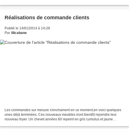
n'enléve en rien à son charme....
Réalisations de commande clients
Publié le 14/01/2014 à 14:28
Par
lilicabane
Les commandes sur mesure s'enchainent en ce moment,en voici quelques
unes déjà terminées. Ces nouveaux meubles iront bientôt rejoindre leur
nouveau foyer. Un chevet années 60 repeint en gris cumulus et jaune
moutarde. Une table /console qui servira de...