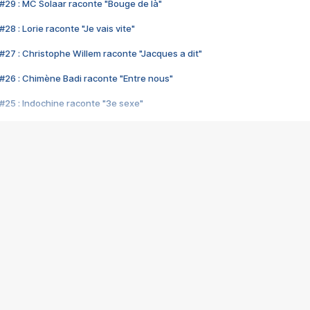
#29 : MC Solaar raconte "Bouge de là"
28 : Lorie raconte "Je vais vite"
#27 : Christophe Willem raconte "Jacques a dit"
#26 : Chimène Badi raconte "Entre nous"
#25 : Indochine raconte "3e sexe"
#24 : Zaho raconte "C'est chelou"
#23 : Patrick Bruel raconte "Au café des délices"
#22 : Kyo raconte "Le chemin"
#21 : Nolwenn Leroy raconte "Cassé"
#20 : Patrick Hernandez raconte "Born to be alive"
#19 : Lorie raconte "Près de moi"
#18 : Michael Jones raconte "A nos actes manqués" (avec Jean-Jacque
#17 : Khaled raconte "Aïcha"