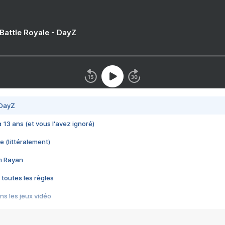
 Battle Royale - DayZ
 DayZ
 a 13 ans (et vous l'avez ignoré)
e (littéralement)
im Rayan
 toutes les règles
s les jeux vidéo
us choquant de Rockstar ? - Le scandale BULLY