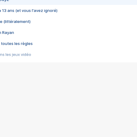
 a 13 ans (et vous l'avez ignoré)
e (littéralement)
im Rayan
 toutes les règles
s les jeux vidéo
us choquant de Rockstar ? - Le scandale BULLY
e plus moche de Steam
du RÊVE tourne au CAUCHEMAR
pendant 8 heures
it… à tort
umiliés par un jeu vidéo
ire - Final Fantasy 8