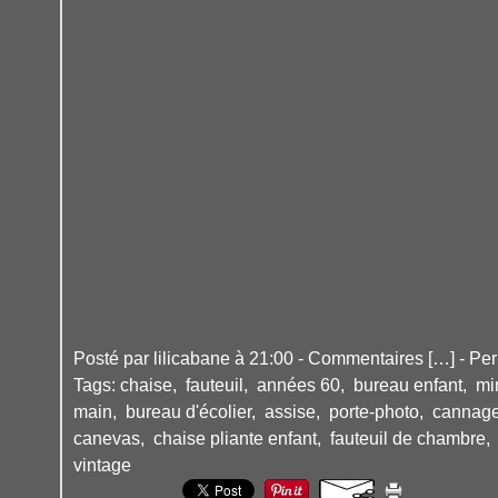
Posté par lilicabane à 21:00 -
Commentaires [
…
]
- Per
Tags:
chaise
,
fauteuil
,
années 60
,
bureau enfant
,
mir
main
,
bureau d'écolier
,
assise
,
porte-photo
,
cannag
canevas
,
chaise pliante enfant
,
fauteuil de chambre
vintage