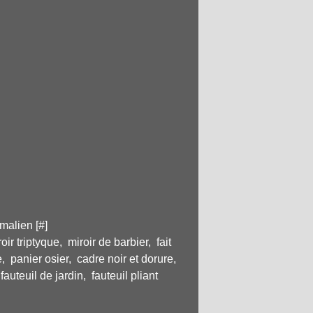
malien [
#
]
oir triptyque
,
miroir de barbier
,
fait
e
,
panier osier
,
cadre noir et dorure
,
,
fauteuil de jardin
,
fauteuil pliant