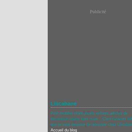
Publicité
Lilicabane
Petit mobilier chiné,jouets enfants,articles de
décoration,objets faits main....C'est l'univers hé
que je vous propose de retrouver chez Lilicaba
Accueil du blog