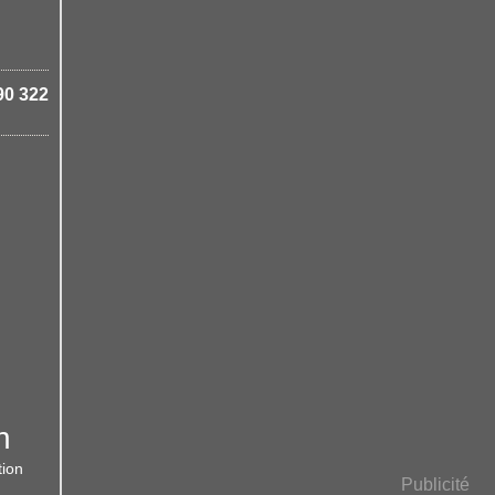
90 322
n
tion
Publicité