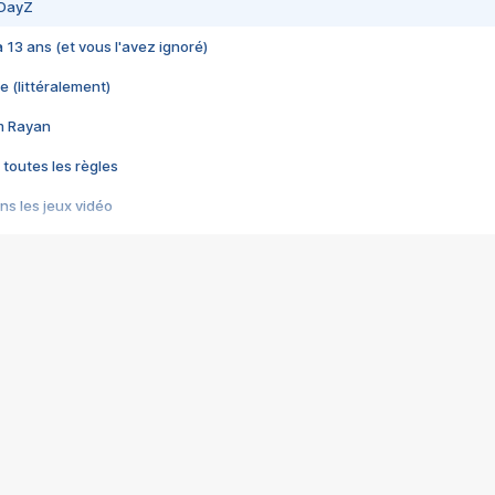
 DayZ
 a 13 ans (et vous l'avez ignoré)
e (littéralement)
im Rayan
 toutes les règles
s les jeux vidéo
us choquant de Rockstar ? - Le scandale BULLY
e plus moche de Steam
du RÊVE tourne au CAUCHEMAR
pendant 8 heures
it… à tort
umiliés par un jeu vidéo
ire - Final Fantasy 8