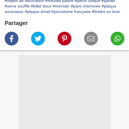
#objets de décoration
#meuble patiné
#pièce unique
#panier
#verre soufflé
#billet doux
#merisier
#pare cheminée
#plaque
ascenseur
#plaque émail
#porcelaine française
#tirelire en bois
Partager