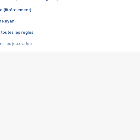
e (littéralement)
im Rayan
 toutes les règles
s les jeux vidéo
us choquant de Rockstar ? - Le scandale BULLY
e plus moche de Steam
du RÊVE tourne au CAUCHEMAR
pendant 8 heures
it… à tort
umiliés par un jeu vidéo
ire - Final Fantasy 8
ti un empire - Age of Empires