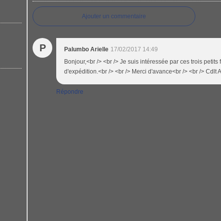
Ajouter un commentaire
P
Palumbo Arielle
17/02/2017 14:49
Bonjour,<br /> <br /> Je suis intéressée par ces trois petits
d'expédition.<br /> <br /> Merci d'avance<br /> <br /> Cdlt A
Répondre