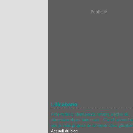
Publicité
Lilicabane
Petit mobilier chiné,jouets enfants,articles de
décoration,objets faits main....C'est l'univers hé
que je vous propose de retrouver chez Lilicaba
Accueil du blog