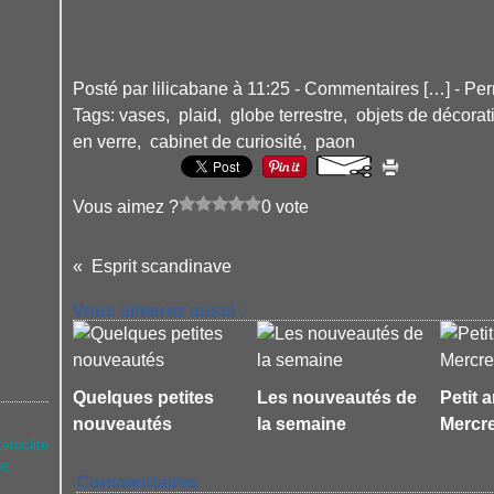
Posté par lilicabane à 11:25 -
Commentaires [
…
]
- Per
Tags:
vases
,
plaid
,
globe terrestre
,
objets de décorat
en verre
,
cabinet de curiosité
,
paon
Vous aimez ?
0 vote
Esprit scandinave
Vous aimerez aussi :
Quelques petites
Les nouveautés de
Petit 
nouveautés
la semaine
Mercr
téroclite
ne.
Commentaires