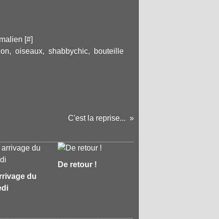
malien [
#
]
ion
,
oiseaux
,
shabbychic
,
bouteille
C'est la reprise...
De retour !
arrivage du
edi