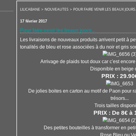
LILICABANE
>
NOUVEAUTES
>
POUR FAIRE VENIR LES BEAUX JOURS.
17 février 2017
Pour faire venir les beaux jours...
Les livraisons de nouveaux produits arrivent petit à pe
tonalités de bleu et rose associées à du noir et gris son
Arrivage de plaids tout doux car c'est encore
Disponible en beige 
PRIX : 29.90
De jolies boites en carton au motif de Paon pour ran
trésors...
Trois tailles dispon
PRIX : De 8€ à 
Des petites bouteilles à transformer en pet
Rose,Bleu ou Ve