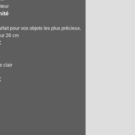
teur
nité
rfait pour vos objets les plus précieux.
eur 26 cm
€
s clair
€