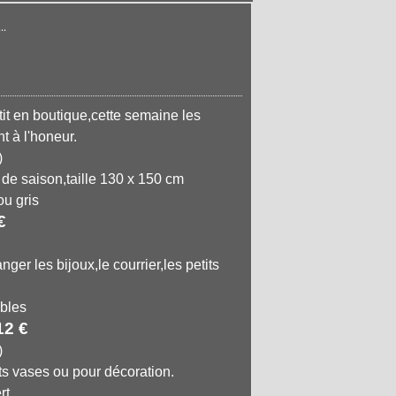
..
tit en boutique,cette semaine les
t à l'honeur.
 de saison,taille 130 x 150 cm
ou gris
€
ger les bijoux,le courrier,les petits
ibles
12 €
its vases ou pour décoration.
rt