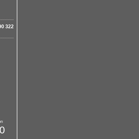
90 322
on
0