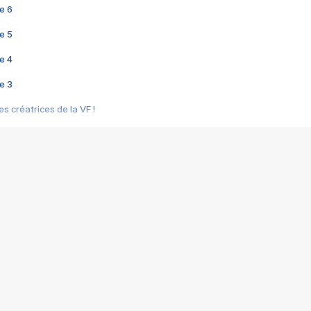
e 6
e 5
e 4
e 3
s créatrices de la VF !
e 2
e 1
e Mektoub My Love arrive enfin ! Rencontre avec Shaïn Boumedine et Sal
i : après Toni en famille
elle réalise le bouleversant Dites lui que je l'aime
ais ! Rencontre autour de Vie privée de Rebecca Zlotowski
 de Marguerite, Grave... Rencontre avec Ella Rumpf
 Les Rêveurs, un film intime sur la santé mentale