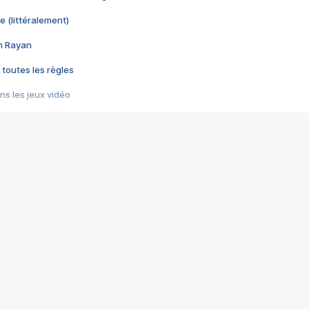
e (littéralement)
im Rayan
 toutes les règles
s les jeux vidéo
us choquant de Rockstar ? - Le scandale BULLY
e plus moche de Steam
du RÊVE tourne au CAUCHEMAR
pendant 8 heures
it… à tort
umiliés par un jeu vidéo
ire - Final Fantasy 8
ti un empire - Age of Empires