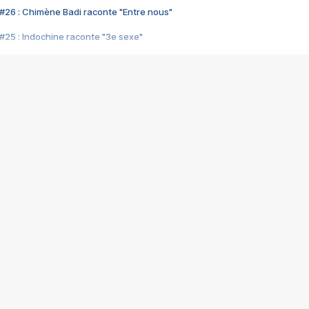
#26 : Chimène Badi raconte "Entre nous"
#25 : Indochine raconte "3e sexe"
#24 : Zaho raconte "C'est chelou"
#23 : Patrick Bruel raconte "Au café des délices"
#22 : Kyo raconte "Le chemin"
#21 : Nolwenn Leroy raconte "Cassé"
#20 : Patrick Hernandez raconte "Born to be alive"
#19 : Lorie raconte "Près de moi"
#18 : Michael Jones raconte "A nos actes manqués" (avec Jean-Jacque
#17 : Khaled raconte "Aïcha"
#16 : Corneille raconte "Parce qu'on vient de loin"
#15 : Indochine raconte "L'aventurier"