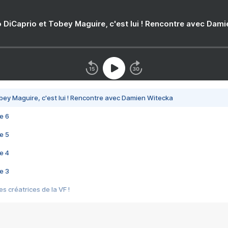
 DiCaprio et Tobey Maguire, c'est lui ! Rencontre avec Dam
bey Maguire, c'est lui ! Rencontre avec Damien Witecka
e 6
e 5
e 4
e 3
s créatrices de la VF !
e 2
e 1