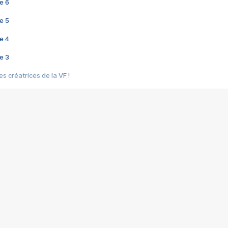
e 6
e 5
e 4
e 3
s créatrices de la VF !
e 2
e 1
e Mektoub My Love arrive enfin ! Rencontre avec Shaïn Boumedine et Sal
i : après Toni en famille
elle réalise le bouleversant Dites lui que je l'aime
ais ! Rencontre autour de Vie privée de Rebecca Zlotowski
 de Marguerite, Grave... Rencontre avec Ella Rumpf
 Les Rêveurs, un film intime sur la santé mentale