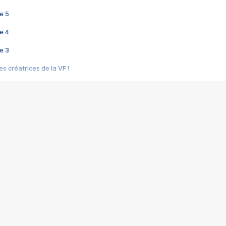
e 5
e 4
e 3
s créatrices de la VF !
e 2
e 1
e Mektoub My Love arrive enfin ! Rencontre avec Shaïn Boumedine et Sal
i : après Toni en famille
elle réalise le bouleversant Dites lui que je l'aime
ais ! Rencontre autour de Vie privée de Rebecca Zlotowski
 de Marguerite, Grave... Rencontre avec Ella Rumpf
 Les Rêveurs, un film intime sur la santé mentale